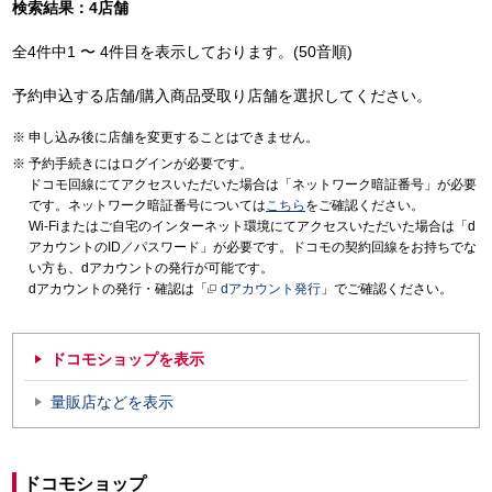
検索結果：4店舗
全4件中1 〜 4件目を表示しております。(50音順)
予約申込する店舗/購入商品受取り店舗を選択してください。
申し込み後に店舗を変更することはできません。
予約手続きにはログインが必要です。
ドコモ回線にてアクセスいただいた場合は「ネットワーク暗証番号」が必要
です。ネットワーク暗証番号については
こちら
をご確認ください。
Wi-Fiまたはご自宅のインターネット環境にてアクセスいただいた場合は「d
アカウントのID／パスワード」が必要です。ドコモの契約回線をお持ちでな
い方も、dアカウントの発行が可能です。
dアカウントの発行・確認は「
dアカウント発行
」でご確認ください。
ドコモショップを表示
量販店などを表示
ドコモショップ