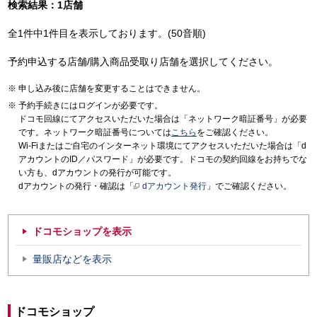
検索結果：1店舗
全1件中1件目を表示しております。(50音順)
予約申込する店舗/購入商品受取り店舗を選択してください。
申し込み後に店舗を変更することはできません。
予約手続きにはログインが必要です。
ドコモ回線にてアクセスいただいた場合は「ネットワーク暗証番号」が必要
です。ネットワーク暗証番号については
こちら
をご確認ください。
Wi-Fiまたはご自宅のインターネット環境にてアクセスいただいた場合は「d
アカウントのID／パスワード」が必要です。ドコモの契約回線をお持ちでな
い方も、dアカウントの発行が可能です。
dアカウントの発行・確認は「
dアカウント発行
」でご確認ください。
ドコモショップを表示
量販店などを表示
ドコモショップ