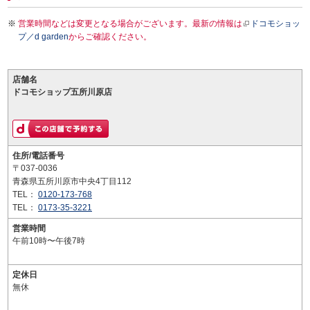
営業時間などは変更となる場合がございます。最新の情報は
ドコモショッ
プ／d garden
からご確認ください。
店舗名
ドコモショップ五所川原店
住所/電話番号
〒037-0036
青森県五所川原市中央4丁目112
TEL：
0120-173-768
TEL：
0173-35-3221
営業時間
午前10時〜午後7時
定休日
無休