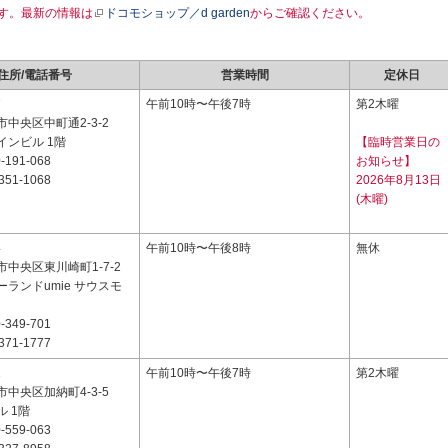
す。最新の情報は
ドコモショップ／d garden
からご確認ください。
住所/電話番号
営業時間
定休日
7
午前10時〜午後7時
第2木曜
中央区中町通2-3-2
インビル 1階
【臨時営業日の
-191-068
お知らせ】
351-1068
2026年8月13日
(木曜)
4
午前10時〜午後8時
無休
中央区東川崎町1-7-2
ランドumie サウスモ
-349-701
371-1777
1
午前10時〜午後7時
第2木曜
中央区加納町4-3-5
 1階
-559-063