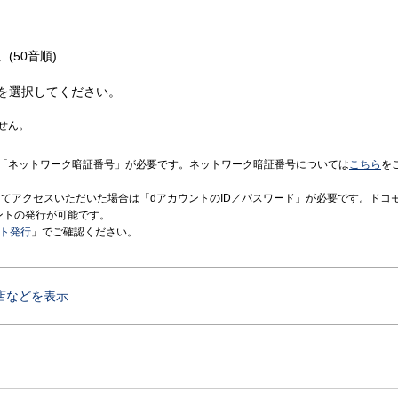
(50音順)
を選択してください。
せん。
「ネットワーク暗証番号」が必要です。ネットワーク暗証番号については
こちら
を
境にてアクセスいただいた場合は「dアカウントのID／パスワード」が必要です。ドコ
ントの発行が可能です。
ント発行
」でご確認ください。
店などを表示