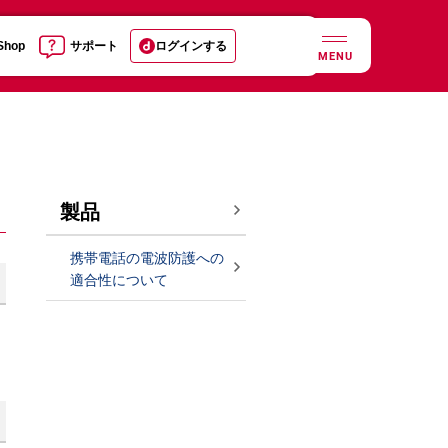
 Shop
サポート
ログインする
MENU
製品
携帯電話の電波防護への
適合性について