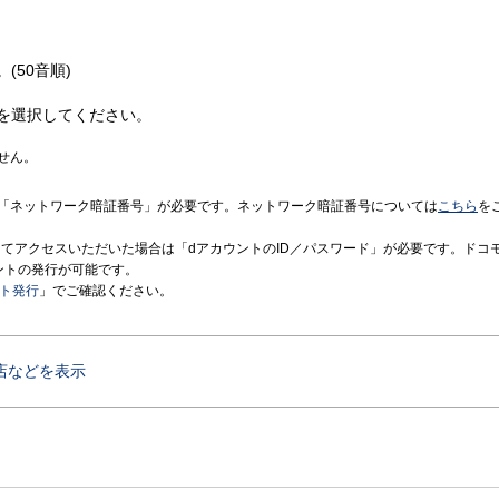
(50音順)
を選択してください。
せん。
「ネットワーク暗証番号」が必要です。ネットワーク暗証番号については
こちら
を
境にてアクセスいただいた場合は「dアカウントのID／パスワード」が必要です。ドコ
ントの発行が可能です。
ント発行
」でご確認ください。
店などを表示