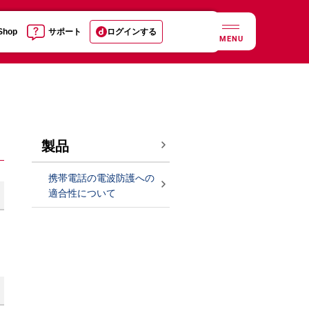
 Shop
サポート
ログインする
MENU
製品
携帯電話の電波防護への
適合性について