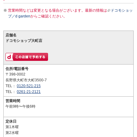
営業時間などは変更となる場合がございます。最新の情報は
ドコモショッ
プ／d garden
からご確認ください。
店舗名
ドコモショップ大町店
住所/電話番号
〒398-0002
長野県大町市大町3500-7
TEL：
0120-521-215
TEL：
0261-21-2121
営業時間
午前9時〜午後6時
定休日
第1木曜
第2水曜