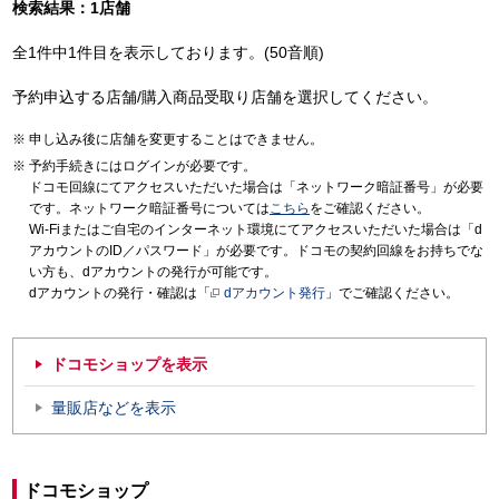
検索結果：1店舗
全1件中1件目を表示しております。(50音順)
予約申込する店舗/購入商品受取り店舗を選択してください。
申し込み後に店舗を変更することはできません。
予約手続きにはログインが必要です。
ドコモ回線にてアクセスいただいた場合は「ネットワーク暗証番号」が必要
です。ネットワーク暗証番号については
こちら
をご確認ください。
Wi-Fiまたはご自宅のインターネット環境にてアクセスいただいた場合は「d
アカウントのID／パスワード」が必要です。ドコモの契約回線をお持ちでな
い方も、dアカウントの発行が可能です。
dアカウントの発行・確認は「
dアカウント発行
」でご確認ください。
ドコモショップを表示
量販店などを表示
ドコモショップ