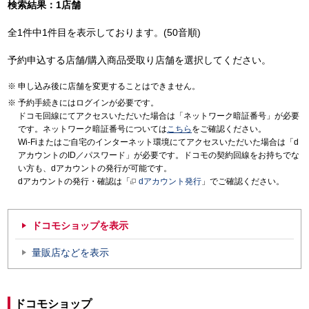
検索結果：1店舗
全1件中1件目を表示しております。(50音順)
予約申込する店舗/購入商品受取り店舗を選択してください。
申し込み後に店舗を変更することはできません。
予約手続きにはログインが必要です。
ドコモ回線にてアクセスいただいた場合は「ネットワーク暗証番号」が必要
です。ネットワーク暗証番号については
こちら
をご確認ください。
Wi-Fiまたはご自宅のインターネット環境にてアクセスいただいた場合は「d
アカウントのID／パスワード」が必要です。ドコモの契約回線をお持ちでな
い方も、dアカウントの発行が可能です。
dアカウントの発行・確認は「
dアカウント発行
」でご確認ください。
ドコモショップを表示
量販店などを表示
ドコモショップ