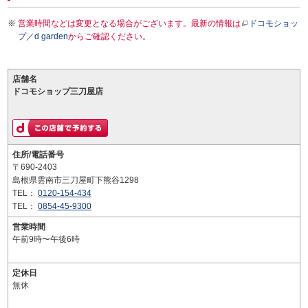
営業時間などは変更となる場合がございます。最新の情報は
ドコモショッ
プ／d garden
からご確認ください。
店舗名
ドコモショップ三刀屋店
住所/電話番号
〒690-2403
島根県雲南市三刀屋町下熊谷1298
TEL：
0120-154-434
TEL：
0854-45-9300
営業時間
午前9時〜午後6時
定休日
無休