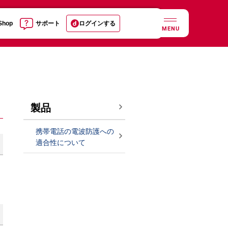
 Shop
サポート
ログインする
MENU
製品
携帯電話の電波防護への
適合性について