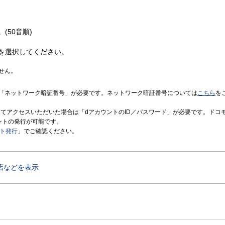
(50音順)
を選択してください。
せん。
「ネットワーク暗証番号」が必要です。ネットワーク暗証番号については
こちら
を
境にてアクセスいただいた場合は「dアカウントのID／パスワード」が必要です。ドコ
ントの発行が可能です。
ント発行
」でご確認ください。
店などを表示