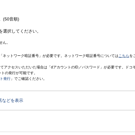
(50音順)
を選択してください。
せん。
「ネットワーク暗証番号」が必要です。ネットワーク暗証番号については
こちら
を
境にてアクセスいただいた場合は「dアカウントのID／パスワード」が必要です。ドコ
ントの発行が可能です。
ント発行
」でご確認ください。
店などを表示