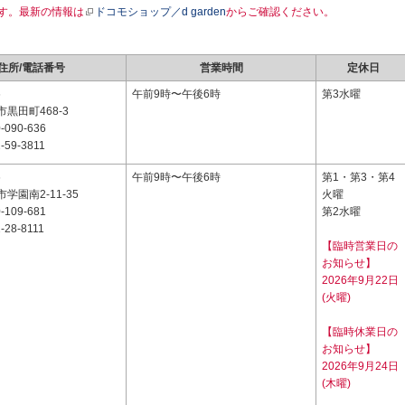
す。最新の情報は
ドコモショップ／d garden
からご確認ください。
住所/電話番号
営業時間
定休日
6
午前9時〜午後6時
第3水曜
黒田町468-3
-090-636
-59-3811
6
午前9時〜午後6時
第1・第3・第4
学園南2-11-35
火曜
-109-681
第2水曜
-28-8111
【臨時営業日の
お知らせ】
2026年9月22日
(火曜)
【臨時休業日の
お知らせ】
2026年9月24日
(木曜)