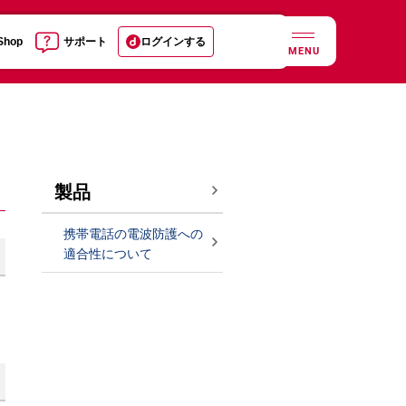
 Shop
サポート
ログインする
MENU
製品
携帯電話の電波防護への
適合性について