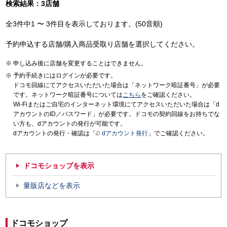
検索結果：3店舗
全3件中1 〜 3件目を表示しております。(50音順)
予約申込する店舗/購入商品受取り店舗を選択してください。
申し込み後に店舗を変更することはできません。
予約手続きにはログインが必要です。
ドコモ回線にてアクセスいただいた場合は「ネットワーク暗証番号」が必要
です。ネットワーク暗証番号については
こちら
をご確認ください。
Wi-Fiまたはご自宅のインターネット環境にてアクセスいただいた場合は「d
アカウントのID／パスワード」が必要です。ドコモの契約回線をお持ちでな
い方も、dアカウントの発行が可能です。
dアカウントの発行・確認は「
dアカウント発行
」でご確認ください。
ドコモショップを表示
量販店などを表示
ドコモショップ