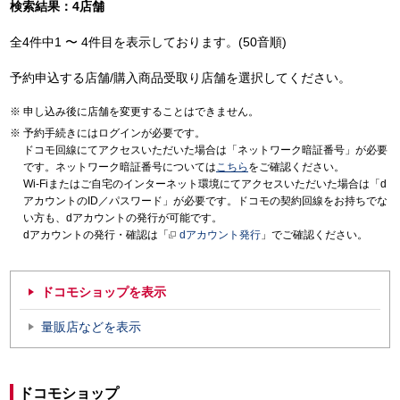
検索結果：4店舗
全4件中1 〜 4件目を表示しております。(50音順)
予約申込する店舗/購入商品受取り店舗を選択してください。
申し込み後に店舗を変更することはできません。
予約手続きにはログインが必要です。
ドコモ回線にてアクセスいただいた場合は「ネットワーク暗証番号」が必要
です。ネットワーク暗証番号については
こちら
をご確認ください。
Wi-Fiまたはご自宅のインターネット環境にてアクセスいただいた場合は「d
アカウントのID／パスワード」が必要です。ドコモの契約回線をお持ちでな
い方も、dアカウントの発行が可能です。
dアカウントの発行・確認は「
dアカウント発行
」でご確認ください。
ドコモショップを表示
量販店などを表示
ドコモショップ