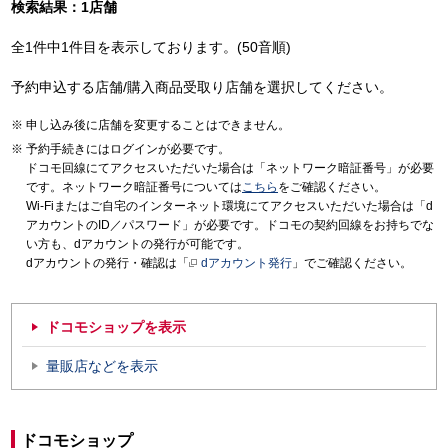
検索結果：1店舗
全1件中1件目を表示しております。(50音順)
予約申込する店舗/購入商品受取り店舗を選択してください。
申し込み後に店舗を変更することはできません。
予約手続きにはログインが必要です。
ドコモ回線にてアクセスいただいた場合は「ネットワーク暗証番号」が必要
です。ネットワーク暗証番号については
こちら
をご確認ください。
Wi-Fiまたはご自宅のインターネット環境にてアクセスいただいた場合は「d
アカウントのID／パスワード」が必要です。ドコモの契約回線をお持ちでな
い方も、dアカウントの発行が可能です。
dアカウントの発行・確認は「
dアカウント発行
」でご確認ください。
ドコモショップを表示
量販店などを表示
ドコモショップ