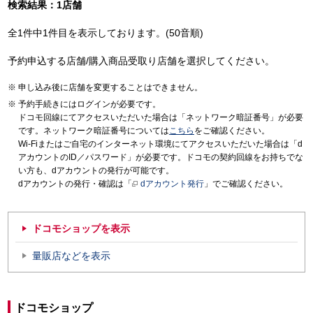
検索結果：1店舗
全1件中1件目を表示しております。(50音順)
予約申込する店舗/購入商品受取り店舗を選択してください。
申し込み後に店舗を変更することはできません。
予約手続きにはログインが必要です。
ドコモ回線にてアクセスいただいた場合は「ネットワーク暗証番号」が必要
です。ネットワーク暗証番号については
こちら
をご確認ください。
Wi-Fiまたはご自宅のインターネット環境にてアクセスいただいた場合は「d
アカウントのID／パスワード」が必要です。ドコモの契約回線をお持ちでな
い方も、dアカウントの発行が可能です。
dアカウントの発行・確認は「
dアカウント発行
」でご確認ください。
ドコモショップを表示
量販店などを表示
ドコモショップ