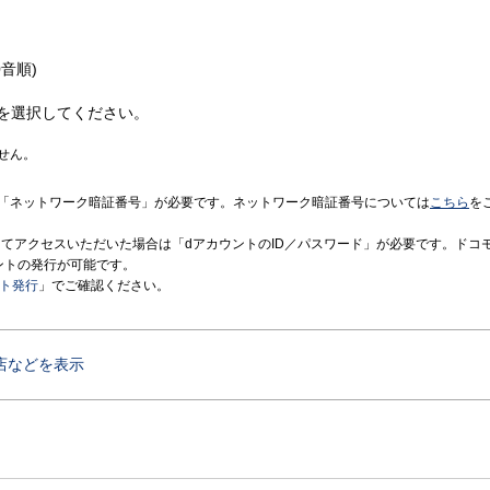
音順)
を選択してください。
せん。
「ネットワーク暗証番号」が必要です。ネットワーク暗証番号については
こちら
を
境にてアクセスいただいた場合は「dアカウントのID／パスワード」が必要です。ドコ
ントの発行が可能です。
ント発行
」でご確認ください。
店などを表示