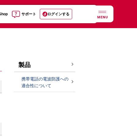
 Shop
サポート
ログインする
MENU
製品
携帯電話の電波防護への
適合性について