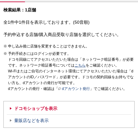
検索結果：1店舗
全1件中1件目を表示しております。(50音順)
予約申込する店舗/購入商品受取り店舗を選択してください。
申し込み後に店舗を変更することはできません。
予約手続きにはログインが必要です。
ドコモ回線にてアクセスいただいた場合は「ネットワーク暗証番号」が必要
です。ネットワーク暗証番号については
こちら
をご確認ください。
Wi-Fiまたはご自宅のインターネット環境にてアクセスいただいた場合は「d
アカウントのID／パスワード」が必要です。ドコモの契約回線をお持ちでな
い方も、dアカウントの発行が可能です。
dアカウントの発行・確認は「
dアカウント発行
」でご確認ください。
ドコモショップを表示
量販店などを表示