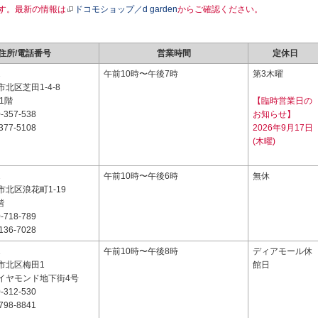
す。最新の情報は
ドコモショップ／d garden
からご確認ください。
住所/電話番号
営業時間
定休日
2
午前10時〜午後7時
第3木曜
北区芝田1-4-8
1階
【臨時営業日の
-357-538
お知らせ】
377-5108
2026年9月17日
(木曜)
2
午前10時〜午後6時
無休
北区浪花町1-19
階
-718-789
136-7028
1
午前10時〜午後8時
ディアモール休
市北区梅田1
館日
イヤモンド地下街4号
-312-530
798-8841