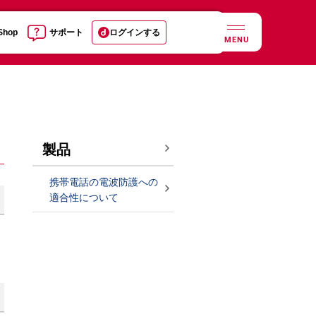
 Shop
サポート
ログインする
MENU
製品
携帯電話の電波防護への
適合性について