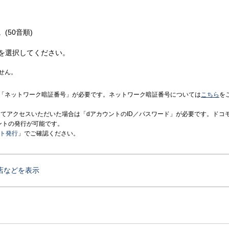
(50音順)
を選択してください。
せん。
「ネットワーク暗証番号」が必要です。ネットワーク暗証番号については
こちら
を
境にてアクセスいただいた場合は「dアカウントのID／パスワード」が必要です。ドコ
ントの発行が可能です。
ント発行
」でご確認ください。
店などを表示