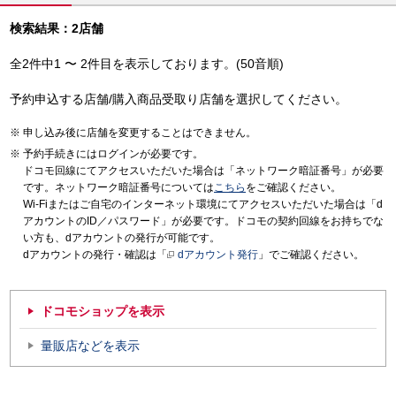
検索結果：2店舗
全2件中1 〜 2件目を表示しております。(50音順)
予約申込する店舗/購入商品受取り店舗を選択してください。
申し込み後に店舗を変更することはできません。
予約手続きにはログインが必要です。
ドコモ回線にてアクセスいただいた場合は「ネットワーク暗証番号」が必要
です。ネットワーク暗証番号については
こちら
をご確認ください。
Wi-Fiまたはご自宅のインターネット環境にてアクセスいただいた場合は「d
アカウントのID／パスワード」が必要です。ドコモの契約回線をお持ちでな
い方も、dアカウントの発行が可能です。
dアカウントの発行・確認は「
dアカウント発行
」でご確認ください。
ドコモショップを表示
量販店などを表示