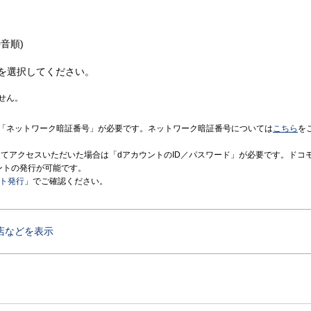
音順)
を選択してください。
せん。
「ネットワーク暗証番号」が必要です。ネットワーク暗証番号については
こちら
を
境にてアクセスいただいた場合は「dアカウントのID／パスワード」が必要です。ドコ
ントの発行が可能です。
ント発行
」でご確認ください。
店などを表示