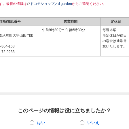
す。最新の情報は
ドコモショップ／d garden
からご確認ください。
住所/電話番号
営業時間
定休日
2
午前9時30分〜午後6時30分
毎週木曜
郡玖珠町大字山田門出
※定休日が祝日
の場合は通常営
-364-168
業いたします。
-72-9233
このページの情報は役に立ちましたか？
はい
いいえ