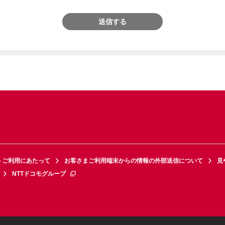
送信する
トご利用にあたって
お客さまご利用端末からの情報の外部送信について
見
NTTドコモグループ