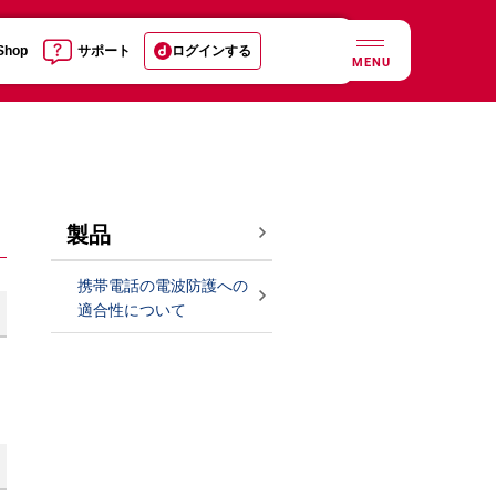
 Shop
サポート
ログインする
MENU
製品
携帯電話の電波防護への
適合性について