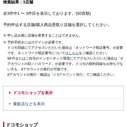
検索結果：3店舗
全3件中1 〜 3件目を表示しております。(50音順)
予約申込する店舗/購入商品受取り店舗を選択してください。
申し込み後に店舗を変更することはできません。
予約手続きにはログインが必要です。
ドコモ回線にてアクセスいただいた場合は「ネットワーク暗証番号」が必要
です。ネットワーク暗証番号については
こちら
をご確認ください。
Wi-Fiまたはご自宅のインターネット環境にてアクセスいただいた場合は「d
アカウントのID／パスワード」が必要です。ドコモの契約回線をお持ちでな
い方も、dアカウントの発行が可能です。
dアカウントの発行・確認は「
dアカウント発行
」でご確認ください。
ドコモショップを表示
量販店などを表示
ドコモショップ