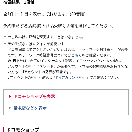
検索結果：1店舗
全1件中1件目を表示しております。(50音順)
予約申込する店舗/購入商品受取り店舗を選択してください。
申し込み後に店舗を変更することはできません。
予約手続きにはログインが必要です。
ドコモ回線にてアクセスいただいた場合は「ネットワーク暗証番号」が必要
です。ネットワーク暗証番号については
こちら
をご確認ください。
Wi-Fiまたはご自宅のインターネット環境にてアクセスいただいた場合は「d
アカウントのID／パスワード」が必要です。ドコモの契約回線をお持ちでな
い方も、dアカウントの発行が可能です。
dアカウントの発行・確認は「
dアカウント発行
」でご確認ください。
ドコモショップを表示
量販店などを表示
ドコモショップ