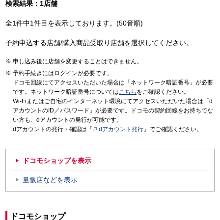
検索結果：1店舗
全1件中1件目を表示しております。(50音順)
予約申込する店舗/購入商品受取り店舗を選択してください。
申し込み後に店舗を変更することはできません。
予約手続きにはログインが必要です。
ドコモ回線にてアクセスいただいた場合は「ネットワーク暗証番号」が必要
です。ネットワーク暗証番号については
こちら
をご確認ください。
Wi-Fiまたはご自宅のインターネット環境にてアクセスいただいた場合は「d
アカウントのID／パスワード」が必要です。ドコモの契約回線をお持ちでな
い方も、dアカウントの発行が可能です。
dアカウントの発行・確認は「
dアカウント発行
」でご確認ください。
ドコモショップを表示
量販店などを表示
ドコモショップ