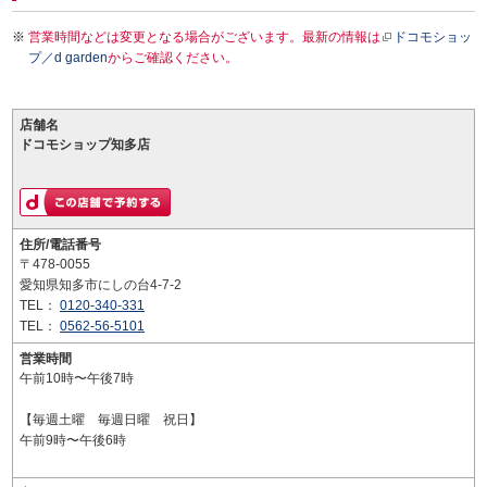
営業時間などは変更となる場合がございます。最新の情報は
ドコモショッ
プ／d garden
からご確認ください。
店舗名
ドコモショップ知多店
住所/電話番号
〒478-0055
愛知県知多市にしの台4-7-2
TEL：
0120-340-331
TEL：
0562-56-5101
営業時間
午前10時〜午後7時
【毎週土曜 毎週日曜 祝日】
午前9時〜午後6時