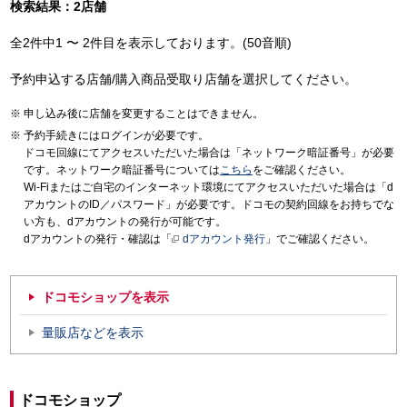
検索結果：2店舗
全2件中1 〜 2件目を表示しております。(50音順)
予約申込する店舗/購入商品受取り店舗を選択してください。
申し込み後に店舗を変更することはできません。
予約手続きにはログインが必要です。
ドコモ回線にてアクセスいただいた場合は「ネットワーク暗証番号」が必要
です。ネットワーク暗証番号については
こちら
をご確認ください。
Wi-Fiまたはご自宅のインターネット環境にてアクセスいただいた場合は「d
アカウントのID／パスワード」が必要です。ドコモの契約回線をお持ちでな
い方も、dアカウントの発行が可能です。
dアカウントの発行・確認は「
dアカウント発行
」でご確認ください。
ドコモショップを表示
量販店などを表示
ドコモショップ