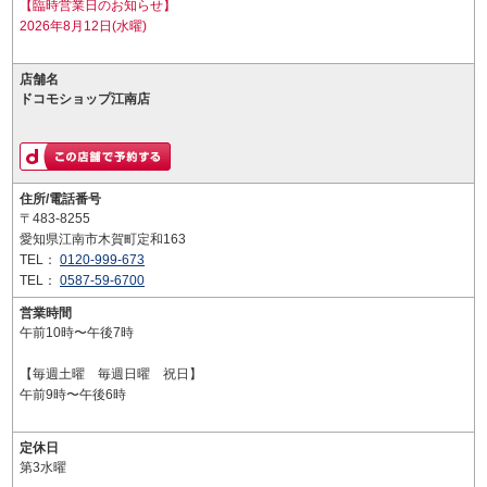
【臨時営業日のお知らせ】
2026年8月12日(水曜)
店舗名
ドコモショップ江南店
住所/電話番号
〒483-8255
愛知県江南市木賀町定和163
TEL：
0120-999-673
TEL：
0587-59-6700
営業時間
午前10時〜午後7時
【毎週土曜 毎週日曜 祝日】
午前9時〜午後6時
定休日
第3水曜