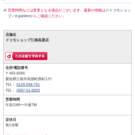
営業時間などは変更となる場合がございます。最新の情報は
ドコモショッ
プ／d garden
からご確認ください。
店舗名
ドコモショップ江南高屋店
住所/電話番号
〒483-8066
愛知県江南市高屋町西町125
TEL：
0120-058-751
TEL：
0587-51-0025
営業時間
午前10時〜午後7時
定休日
第2水曜