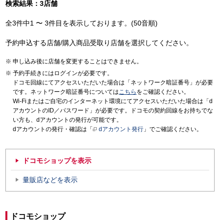
検索結果：3店舗
全3件中1 〜 3件目を表示しております。(50音順)
予約申込する店舗/購入商品受取り店舗を選択してください。
申し込み後に店舗を変更することはできません。
予約手続きにはログインが必要です。
ドコモ回線にてアクセスいただいた場合は「ネットワーク暗証番号」が必要
です。ネットワーク暗証番号については
こちら
をご確認ください。
Wi-Fiまたはご自宅のインターネット環境にてアクセスいただいた場合は「d
アカウントのID／パスワード」が必要です。ドコモの契約回線をお持ちでな
い方も、dアカウントの発行が可能です。
dアカウントの発行・確認は「
dアカウント発行
」でご確認ください。
ドコモショップを表示
量販店などを表示
ドコモショップ