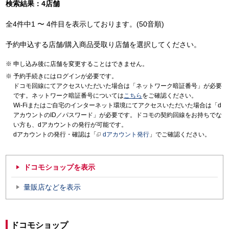
検索結果：4店舗
全4件中1 〜 4件目を表示しております。(50音順)
予約申込する店舗/購入商品受取り店舗を選択してください。
申し込み後に店舗を変更することはできません。
予約手続きにはログインが必要です。
ドコモ回線にてアクセスいただいた場合は「ネットワーク暗証番号」が必要
です。ネットワーク暗証番号については
こちら
をご確認ください。
Wi-Fiまたはご自宅のインターネット環境にてアクセスいただいた場合は「d
アカウントのID／パスワード」が必要です。ドコモの契約回線をお持ちでな
い方も、dアカウントの発行が可能です。
dアカウントの発行・確認は「
dアカウント発行
」でご確認ください。
ドコモショップを表示
量販店などを表示
ドコモショップ