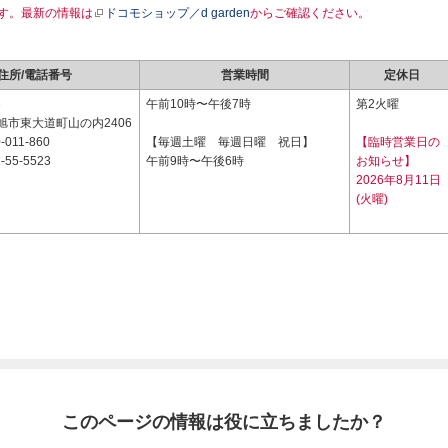
す。最新の情報は
ドコモショップ／d garden
からご確認ください。
住所/電話番号
営業時間
定休日
3
午前10時〜午後7時
第2火曜
旭市東大道町山の内2406
-011-860
【毎週土曜 毎週日曜 祝日】
【臨時営業日の
-55-5523
午前9時〜午後6時
お知らせ】
2026年8月11日
(火曜)
このページの情報は役に立ちましたか？