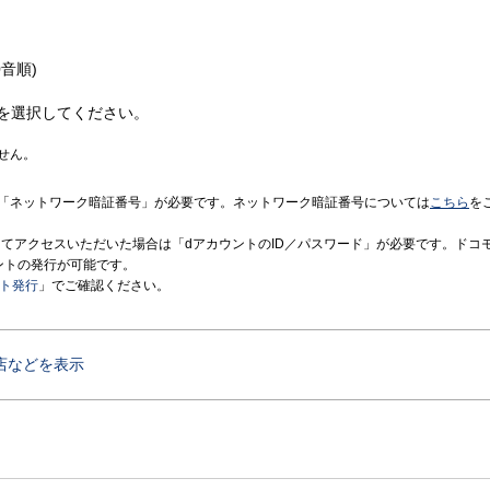
音順)
を選択してください。
せん。
「ネットワーク暗証番号」が必要です。ネットワーク暗証番号については
こちら
を
境にてアクセスいただいた場合は「dアカウントのID／パスワード」が必要です。ドコ
ントの発行が可能です。
ント発行
」でご確認ください。
店などを表示