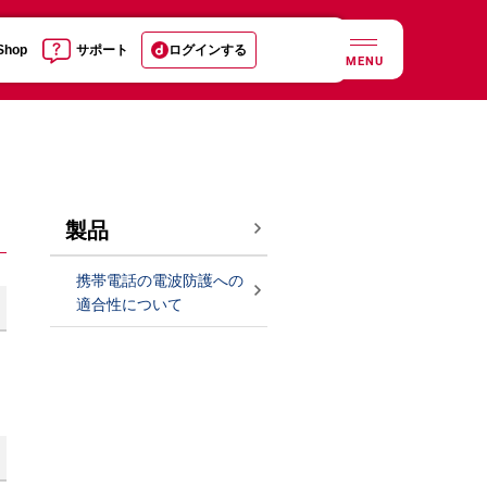
 Shop
サポート
ログインする
MENU
製品
携帯電話の電波防護への
適合性について