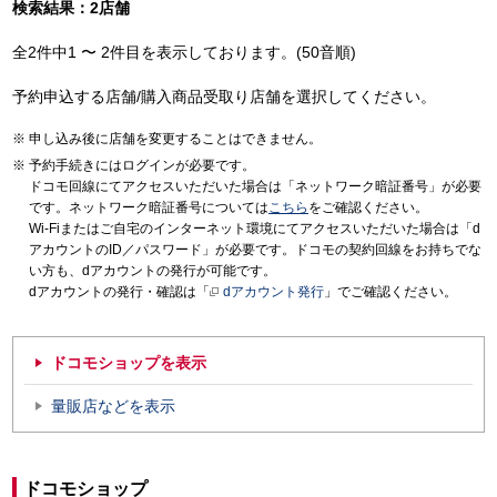
検索結果：2店舗
全2件中1 〜 2件目を表示しております。(50音順)
予約申込する店舗/購入商品受取り店舗を選択してください。
申し込み後に店舗を変更することはできません。
予約手続きにはログインが必要です。
ドコモ回線にてアクセスいただいた場合は「ネットワーク暗証番号」が必要
です。ネットワーク暗証番号については
こちら
をご確認ください。
Wi-Fiまたはご自宅のインターネット環境にてアクセスいただいた場合は「d
アカウントのID／パスワード」が必要です。ドコモの契約回線をお持ちでな
い方も、dアカウントの発行が可能です。
dアカウントの発行・確認は「
dアカウント発行
」でご確認ください。
ドコモショップを表示
量販店などを表示
ドコモショップ