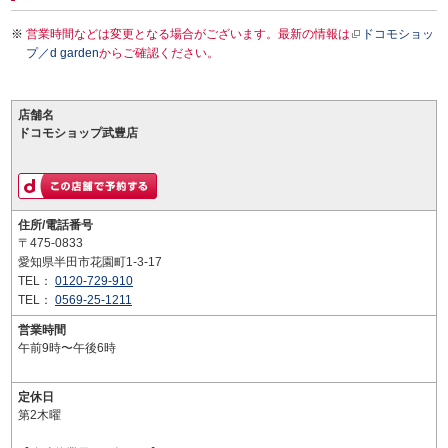
営業時間などは変更となる場合がございます。最新の情報は
ドコモショッ
プ／d garden
からご確認ください。
店舗名
ドコモショップ武豊店
住所/電話番号
〒475-0833
愛知県半田市花園町1-3-17
TEL：
0120-729-910
TEL：
0569-25-1211
営業時間
午前9時〜午後6時
定休日
第2木曜