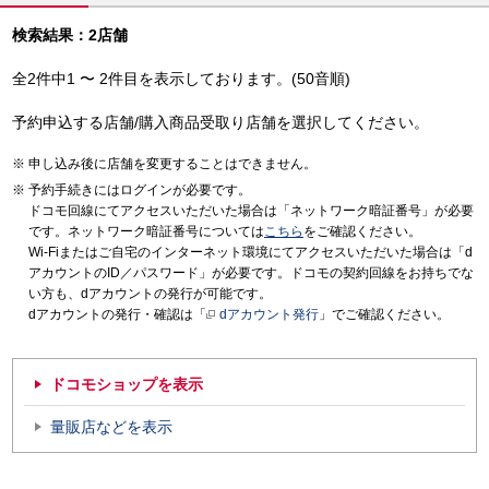
検索結果：2店舗
全2件中1 〜 2件目を表示しております。(50音順)
予約申込する店舗/購入商品受取り店舗を選択してください。
申し込み後に店舗を変更することはできません。
予約手続きにはログインが必要です。
ドコモ回線にてアクセスいただいた場合は「ネットワーク暗証番号」が必要
です。ネットワーク暗証番号については
こちら
をご確認ください。
Wi-Fiまたはご自宅のインターネット環境にてアクセスいただいた場合は「d
アカウントのID／パスワード」が必要です。ドコモの契約回線をお持ちでな
い方も、dアカウントの発行が可能です。
dアカウントの発行・確認は「
dアカウント発行
」でご確認ください。
ドコモショップを表示
量販店などを表示