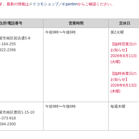
す。最新の情報は
ドコモショップ／d garden
からご確認ください。
住所/電話番号
営業時間
定休日
8
午前9時〜午後6時
第2火曜
屋市南区前浜通5-8
-164-255
【臨時営業日の
822-2266
お知らせ】
2026年8月11日
(火曜)
【臨時休業日の
お知らせ】
2026年8月13日
(木曜)
1
午前9時〜午後6時
毎週木曜
市南区豊田1-15-10
-373-918
694-2300