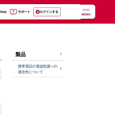
 Shop
サポート
ログインする
MENU
製品
携帯電話の電波防護への
適合性について