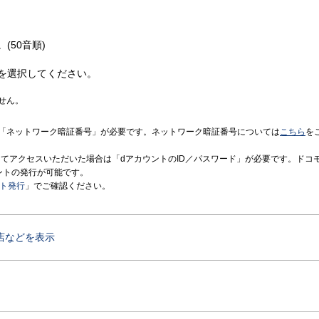
(50音順)
を選択してください。
せん。
「ネットワーク暗証番号」が必要です。ネットワーク暗証番号については
こちら
を
境にてアクセスいただいた場合は「dアカウントのID／パスワード」が必要です。ドコ
ントの発行が可能です。
ント発行
」でご確認ください。
店などを表示