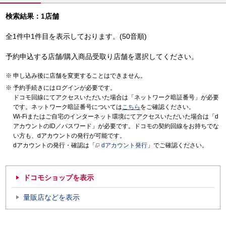
検索結果：1店舗
全1件中1件目を表示しております。(50音順)
予約申込する店舗/購入商品受取り店舗を選択してください。
申し込み後に店舗を変更することはできません。
予約手続きにはログインが必要です。
ドコモ回線にてアクセスいただいた場合は「ネットワーク暗証番号」が必要
です。ネットワーク暗証番号については
こちら
をご確認ください。
Wi-Fiまたはご自宅のインターネット環境にてアクセスいただいた場合は「d
アカウントのID／パスワード」が必要です。ドコモの契約回線をお持ちでな
い方も、dアカウントの発行が可能です。
dアカウントの発行・確認は「
dアカウント発行
」でご確認ください。
ドコモショップを表示
量販店などを表示