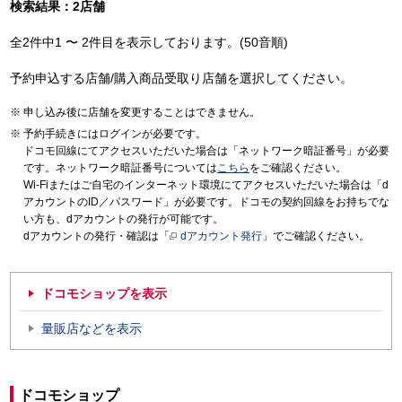
検索結果：2店舗
全2件中1 〜 2件目を表示しております。(50音順)
予約申込する店舗/購入商品受取り店舗を選択してください。
申し込み後に店舗を変更することはできません。
予約手続きにはログインが必要です。
ドコモ回線にてアクセスいただいた場合は「ネットワーク暗証番号」が必要
です。ネットワーク暗証番号については
こちら
をご確認ください。
Wi-Fiまたはご自宅のインターネット環境にてアクセスいただいた場合は「d
アカウントのID／パスワード」が必要です。ドコモの契約回線をお持ちでな
い方も、dアカウントの発行が可能です。
dアカウントの発行・確認は「
dアカウント発行
」でご確認ください。
ドコモショップを表示
量販店などを表示
ドコモショップ