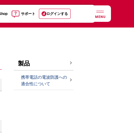
 Shop
サポート
ログインする
MENU
製品
携帯電話の電波防護への
適合性について