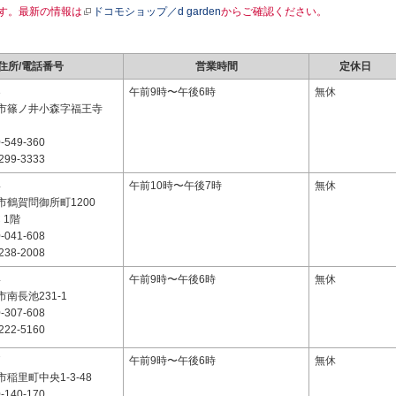
す。最新の情報は
ドコモショップ／d garden
からご確認ください。
住所/電話番号
営業時間
定休日
3
午前9時〜午後6時
無休
市篠ノ井小森字福王寺
-549-360
299-3333
4
午前10時〜午後7時
無休
市鶴賀問御所町1200
C 1階
-041-608
238-2008
4
午前9時〜午後6時
無休
南長池231-1
-307-608
222-5160
7
午前9時〜午後6時
無休
稲里町中央1-3-48
-140-170