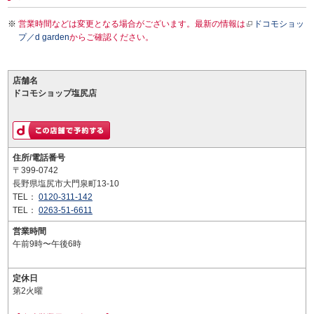
営業時間などは変更となる場合がございます。最新の情報は
ドコモショッ
プ／d garden
からご確認ください。
店舗名
ドコモショップ塩尻店
住所/電話番号
〒399-0742
長野県塩尻市大門泉町13-10
TEL：
0120-311-142
TEL：
0263-51-6611
営業時間
午前9時〜午後6時
定休日
第2火曜