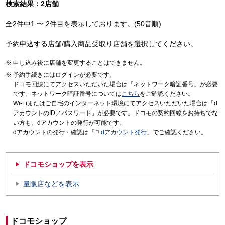
検索結果：2店舗
全2件中1 〜 2件目を表示しております。(50音順)
予約申込する店舗/購入商品受取り店舗を選択してください。
申し込み後に店舗を変更することはできません。
予約手続きにはログインが必要です。
ドコモ回線にてアクセスいただいた場合は「ネットワーク暗証番号」が必要
です。ネットワーク暗証番号については
こちら
をご確認ください。
Wi-Fiまたはご自宅のインターネット環境にてアクセスいただいた場合は「d
アカウントのID／パスワード」が必要です。ドコモの契約回線をお持ちでな
い方も、dアカウントの発行が可能です。
dアカウントの発行・確認は「
dアカウント発行
」でご確認ください。
ドコモショップを表示
量販店などを表示
ドコモショップ