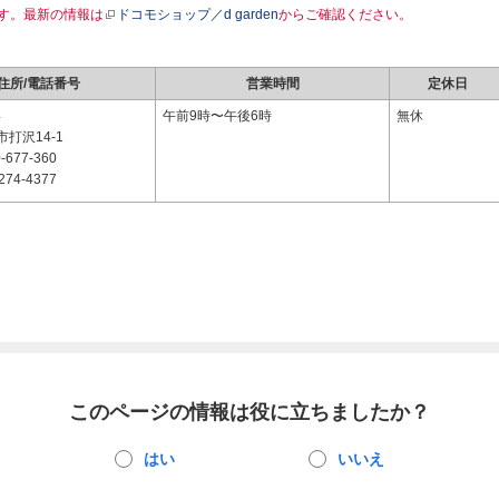
す。最新の情報は
ドコモショップ／d garden
からご確認ください。
住所/電話番号
営業時間
定休日
4
午前9時〜午後6時
無休
打沢14-1
-677-360
274-4377
このページの情報は役に立ちましたか？
はい
いいえ