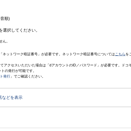
音順)
を選択してください。
せん。
「ネットワーク暗証番号」が必要です。ネットワーク暗証番号については
こちら
を
境にてアクセスいただいた場合は「dアカウントのID／パスワード」が必要です。ドコ
ントの発行が可能です。
ント発行
」でご確認ください。
店などを表示