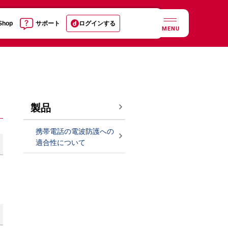
 Shop
サポート
ログインする
MENU
製品
携帯電話の電波防護への
適合性について