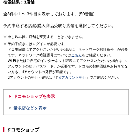
検索結果：3店舗
全3件中1 〜 3件目を表示しております。(50音順)
予約申込する店舗/購入商品受取り店舗を選択してください。
申し込み後に店舗を変更することはできません。
予約手続きにはログインが必要です。
ドコモ回線にてアクセスいただいた場合は「ネットワーク暗証番号」が必要
です。ネットワーク暗証番号については
こちら
をご確認ください。
Wi-Fiまたはご自宅のインターネット環境にてアクセスいただいた場合は「d
アカウントのID／パスワード」が必要です。ドコモの契約回線をお持ちでな
い方も、dアカウントの発行が可能です。
dアカウントの発行・確認は「
dアカウント発行
」でご確認ください。
ドコモショップを表示
量販店などを表示
ドコモショップ