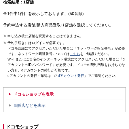
検索結果：1店舗
全1件中1件目を表示しております。(50音順)
予約申込する店舗/購入商品受取り店舗を選択してください。
申し込み後に店舗を変更することはできません。
予約手続きにはログインが必要です。
ドコモ回線にてアクセスいただいた場合は「ネットワーク暗証番号」が必要
です。ネットワーク暗証番号については
こちら
をご確認ください。
Wi-Fiまたはご自宅のインターネット環境にてアクセスいただいた場合は「d
アカウントのID／パスワード」が必要です。ドコモの契約回線をお持ちでな
い方も、dアカウントの発行が可能です。
dアカウントの発行・確認は「
dアカウント発行
」でご確認ください。
ドコモショップを表示
量販店などを表示
ドコモショップ