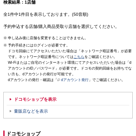
検索結果：1店舗
全1件中1件目を表示しております。(50音順)
予約申込する店舗/購入商品受取り店舗を選択してください。
申し込み後に店舗を変更することはできません。
予約手続きにはログインが必要です。
ドコモ回線にてアクセスいただいた場合は「ネットワーク暗証番号」が必要
です。ネットワーク暗証番号については
こちら
をご確認ください。
Wi-Fiまたはご自宅のインターネット環境にてアクセスいただいた場合は「d
アカウントのID／パスワード」が必要です。ドコモの契約回線をお持ちでな
い方も、dアカウントの発行が可能です。
dアカウントの発行・確認は「
dアカウント発行
」でご確認ください。
ドコモショップを表示
量販店などを表示
ドコモショップ