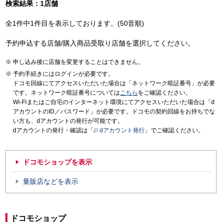
検索結果：1店舗
全1件中1件目を表示しております。(50音順)
予約申込する店舗/購入商品受取り店舗を選択してください。
申し込み後に店舗を変更することはできません。
予約手続きにはログインが必要です。
ドコモ回線にてアクセスいただいた場合は「ネットワーク暗証番号」が必要
です。ネットワーク暗証番号については
こちら
をご確認ください。
Wi-Fiまたはご自宅のインターネット環境にてアクセスいただいた場合は「d
アカウントのID／パスワード」が必要です。ドコモの契約回線をお持ちでな
い方も、dアカウントの発行が可能です。
dアカウントの発行・確認は「
dアカウント発行
」でご確認ください。
ドコモショップを表示
量販店などを表示
ドコモショップ