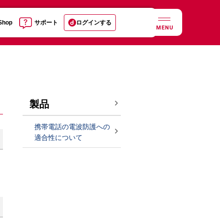
 Shop
サポート
ログインする
MENU
製品
携帯電話の電波防護への
適合性について