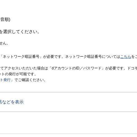
音順)
を選択してください。
せん。
「ネットワーク暗証番号」が必要です。ネットワーク暗証番号については
こちら
を
境にてアクセスいただいた場合は「dアカウントのID／パスワード」が必要です。ドコ
ントの発行が可能です。
ント発行
」でご確認ください。
店などを表示