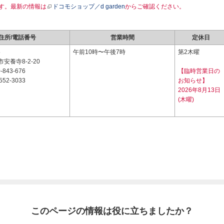
す。最新の情報は
ドコモショップ／d garden
からご確認ください。
住所/電話番号
営業時間
定休日
5
午前10時〜午後7時
第2木曜
安養寺8-2-20
-843-676
【臨時営業日の
552-3033
お知らせ】
2026年8月13日
(木曜)
このページの情報は役に立ちましたか？