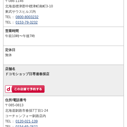
〒086-1146
北海道標津郡中標津町南町3-10
東武サウスヒルズ内
TEL：
0800-8003232
TEL：
0153-79-3232
営業時間
午前10時〜午後7時
定休日
無休
店舗名
ドコモショップ日専連春採店
住所/電話番号
〒085-0813
北海道釧路市春採7丁目1-24
コーチャンフォー釧路店内
TEL：
0120-021-139
TEL：
0154-65-7622