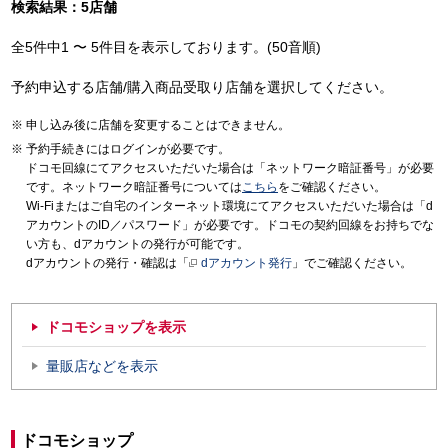
検索結果：5店舗
全5件中1 〜 5件目を表示しております。(50音順)
予約申込する店舗/購入商品受取り店舗を選択してください。
申し込み後に店舗を変更することはできません。
予約手続きにはログインが必要です。
ドコモ回線にてアクセスいただいた場合は「ネットワーク暗証番号」が必要
です。ネットワーク暗証番号については
こちら
をご確認ください。
Wi-Fiまたはご自宅のインターネット環境にてアクセスいただいた場合は「d
アカウントのID／パスワード」が必要です。ドコモの契約回線をお持ちでな
い方も、dアカウントの発行が可能です。
dアカウントの発行・確認は「
dアカウント発行
」でご確認ください。
ドコモショップを表示
量販店などを表示
ドコモショップ