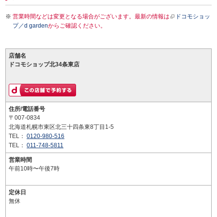
営業時間などは変更となる場合がございます。最新の情報は
ドコモショッ
プ／d garden
からご確認ください。
店舗名
ドコモショップ北34条東店
住所/電話番号
〒007-0834
北海道札幌市東区北三十四条東8丁目1-5
TEL：
0120-980-516
TEL：
011-748-5811
営業時間
午前10時〜午後7時
定休日
無休