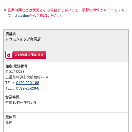
営業時間などは変更となる場合がございます。最新の情報は
ドコモショッ
プ／d garden
からご確認ください。
店舗名
ドコモショップ鳥羽店
住所/電話番号
〒517-0023
三重県鳥羽市大明西町2-14
TEL：
0120-210-188
TEL：
0599-21-2366
営業時間
午前10時〜午後7時
定休日
無休