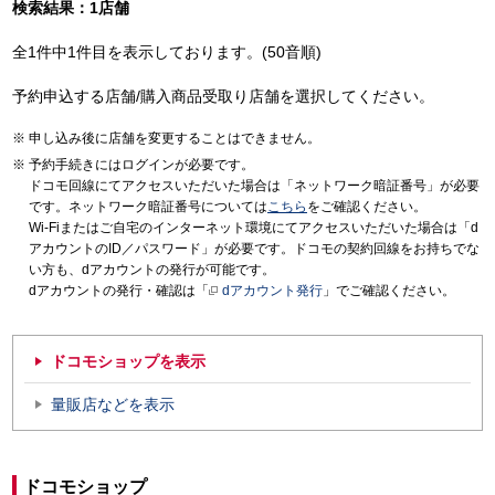
検索結果：1店舗
全1件中1件目を表示しております。(50音順)
予約申込する店舗/購入商品受取り店舗を選択してください。
申し込み後に店舗を変更することはできません。
予約手続きにはログインが必要です。
ドコモ回線にてアクセスいただいた場合は「ネットワーク暗証番号」が必要
です。ネットワーク暗証番号については
こちら
をご確認ください。
Wi-Fiまたはご自宅のインターネット環境にてアクセスいただいた場合は「d
アカウントのID／パスワード」が必要です。ドコモの契約回線をお持ちでな
い方も、dアカウントの発行が可能です。
dアカウントの発行・確認は「
dアカウント発行
」でご確認ください。
ドコモショップを表示
量販店などを表示
ドコモショップ