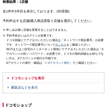
検索結果：1店舗
全1件中1件目を表示しております。(50音順)
予約申込する店舗/購入商品受取り店舗を選択してください。
申し込み後に店舗を変更することはできません。
予約手続きにはログインが必要です。
ドコモ回線にてアクセスいただいた場合は「ネットワーク暗証番号」が必要
です。ネットワーク暗証番号については
こちら
をご確認ください。
Wi-Fiまたはご自宅のインターネット環境にてアクセスいただいた場合は「d
アカウントのID／パスワード」が必要です。ドコモの契約回線をお持ちでな
い方も、dアカウントの発行が可能です。
dアカウントの発行・確認は「
dアカウント発行
」でご確認ください。
ドコモショップを表示
量販店などを表示
ドコモショップ