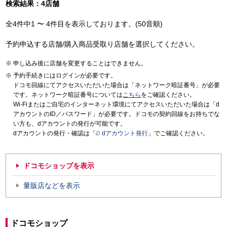
検索結果：4店舗
全4件中1 〜 4件目を表示しております。(50音順)
予約申込する店舗/購入商品受取り店舗を選択してください。
申し込み後に店舗を変更することはできません。
予約手続きにはログインが必要です。
ドコモ回線にてアクセスいただいた場合は「ネットワーク暗証番号」が必要
です。ネットワーク暗証番号については
こちら
をご確認ください。
Wi-Fiまたはご自宅のインターネット環境にてアクセスいただいた場合は「d
アカウントのID／パスワード」が必要です。ドコモの契約回線をお持ちでな
い方も、dアカウントの発行が可能です。
dアカウントの発行・確認は「
dアカウント発行
」でご確認ください。
ドコモショップを表示
量販店などを表示
ドコモショップ