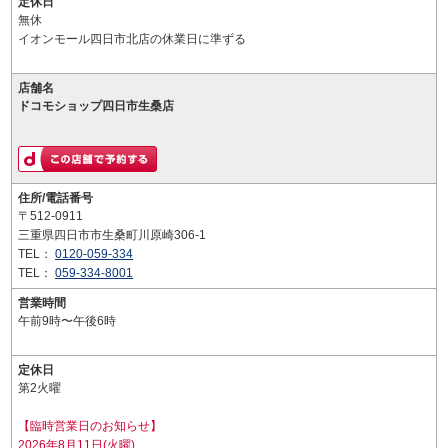
定休日
無休
イオンモール四日市北店の休業日に準ずる
店舗名
ドコモショップ四日市生桑店
住所/電話番号
〒512-0911
三重県四日市市生桑町川原崎306-1
TEL：
0120-059-334
TEL：
059-334-8001
営業時間
午前9時〜午後6時
定休日
第2火曜
【臨時営業日のお知らせ】
2026年8月11日(火曜)