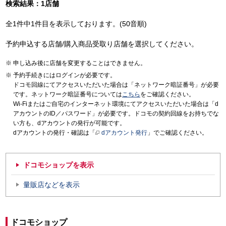
検索結果：1店舗
全1件中1件目を表示しております。(50音順)
予約申込する店舗/購入商品受取り店舗を選択してください。
申し込み後に店舗を変更することはできません。
予約手続きにはログインが必要です。
ドコモ回線にてアクセスいただいた場合は「ネットワーク暗証番号」が必要
です。ネットワーク暗証番号については
こちら
をご確認ください。
Wi-Fiまたはご自宅のインターネット環境にてアクセスいただいた場合は「d
アカウントのID／パスワード」が必要です。ドコモの契約回線をお持ちでな
い方も、dアカウントの発行が可能です。
dアカウントの発行・確認は「
dアカウント発行
」でご確認ください。
ドコモショップを表示
量販店などを表示
ドコモショップ