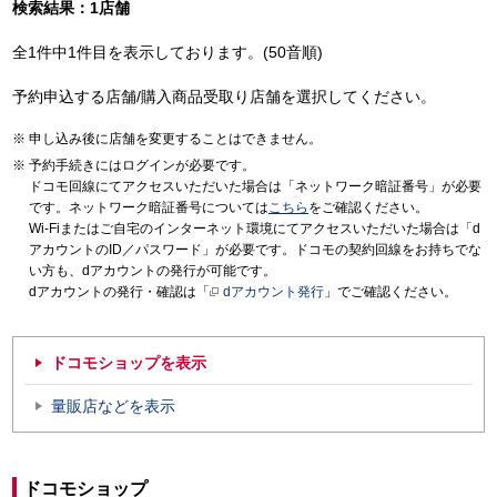
検索結果：1店舗
全1件中1件目を表示しております。(50音順)
予約申込する店舗/購入商品受取り店舗を選択してください。
申し込み後に店舗を変更することはできません。
予約手続きにはログインが必要です。
ドコモ回線にてアクセスいただいた場合は「ネットワーク暗証番号」が必要
です。ネットワーク暗証番号については
こちら
をご確認ください。
Wi-Fiまたはご自宅のインターネット環境にてアクセスいただいた場合は「d
アカウントのID／パスワード」が必要です。ドコモの契約回線をお持ちでな
い方も、dアカウントの発行が可能です。
dアカウントの発行・確認は「
dアカウント発行
」でご確認ください。
ドコモショップを表示
量販店などを表示
ドコモショップ