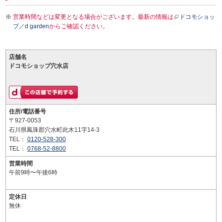
営業時間などは変更となる場合がございます。最新の情報は
ドコモショッ
プ／d garden
からご確認ください。
店舗名
ドコモショップ穴水店
住所/電話番号
〒927-0053
石川県鳳珠郡穴水町此木11字14-3
TEL：
0120-528-300
TEL：
0768-52-8800
営業時間
午前9時〜午後6時
定休日
無休