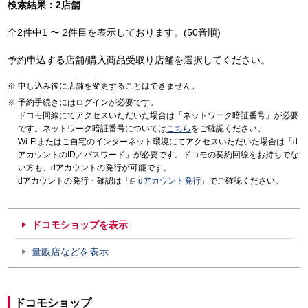
検索結果：2店舗
全2件中1 〜 2件目を表示しております。(50音順)
予約申込する店舗/購入商品受取り店舗を選択してください。
申し込み後に店舗を変更することはできません。
予約手続きにはログインが必要です。
ドコモ回線にてアクセスいただいた場合は「ネットワーク暗証番号」が必要
です。ネットワーク暗証番号については
こちら
をご確認ください。
Wi-Fiまたはご自宅のインターネット環境にてアクセスいただいた場合は「d
アカウントのID／パスワード」が必要です。ドコモの契約回線をお持ちでな
い方も、dアカウントの発行が可能です。
dアカウントの発行・確認は「
dアカウント発行
」でご確認ください。
ドコモショップを表示
量販店などを表示
ドコモショップ