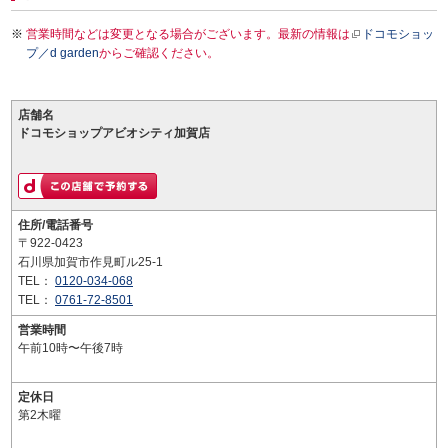
営業時間などは変更となる場合がございます。最新の情報は
ドコモショッ
プ／d garden
からご確認ください。
店舗名
ドコモショップアビオシティ加賀店
住所/電話番号
〒922-0423
石川県加賀市作見町ル25-1
TEL：
0120-034-068
TEL：
0761-72-8501
営業時間
午前10時〜午後7時
定休日
第2木曜