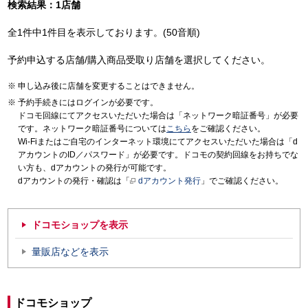
検索結果：1店舗
全1件中1件目を表示しております。(50音順)
予約申込する店舗/購入商品受取り店舗を選択してください。
申し込み後に店舗を変更することはできません。
予約手続きにはログインが必要です。
ドコモ回線にてアクセスいただいた場合は「ネットワーク暗証番号」が必要
です。ネットワーク暗証番号については
こちら
をご確認ください。
Wi-Fiまたはご自宅のインターネット環境にてアクセスいただいた場合は「d
アカウントのID／パスワード」が必要です。ドコモの契約回線をお持ちでな
い方も、dアカウントの発行が可能です。
dアカウントの発行・確認は「
dアカウント発行
」でご確認ください。
ドコモショップを表示
量販店などを表示
ドコモショップ