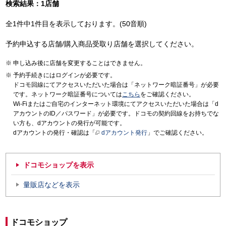
検索結果：1店舗
全1件中1件目を表示しております。(50音順)
予約申込する店舗/購入商品受取り店舗を選択してください。
申し込み後に店舗を変更することはできません。
予約手続きにはログインが必要です。
ドコモ回線にてアクセスいただいた場合は「ネットワーク暗証番号」が必要
です。ネットワーク暗証番号については
こちら
をご確認ください。
Wi-Fiまたはご自宅のインターネット環境にてアクセスいただいた場合は「d
アカウントのID／パスワード」が必要です。ドコモの契約回線をお持ちでな
い方も、dアカウントの発行が可能です。
dアカウントの発行・確認は「
dアカウント発行
」でご確認ください。
ドコモショップを表示
量販店などを表示
ドコモショップ