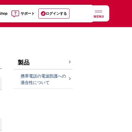
 Shop
サポート
ログインする
MENU
製品
携帯電話の電波防護への
適合性について