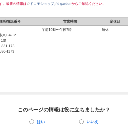
す。最新の情報は
ドコモショップ／d garden
からご確認ください。
住所/電話番号
営業時間
定休日
2
午前10時〜午後7時
無休
東1-4-12
 1階
-831-173
580-1173
このページの情報は役に立ちましたか？
はい
いいえ