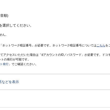
音順)
を選択してください。
せん。
「ネットワーク暗証番号」が必要です。ネットワーク暗証番号については
こちら
を
境にてアクセスいただいた場合は「dアカウントのID／パスワード」が必要です。ドコ
ントの発行が可能です。
ント発行
」でご確認ください。
店などを表示