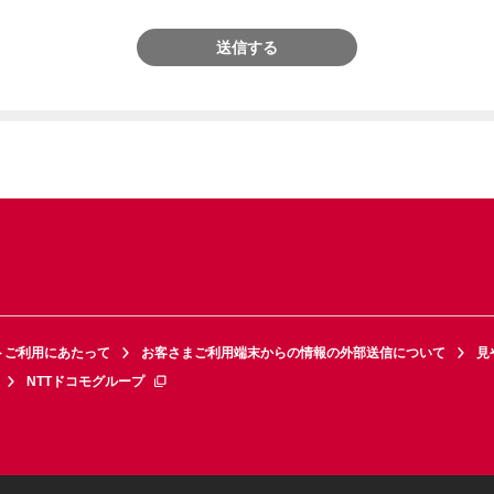
送信する
トご利用にあたって
お客さまご利用端末からの情報の外部送信について
見
NTTドコモグループ