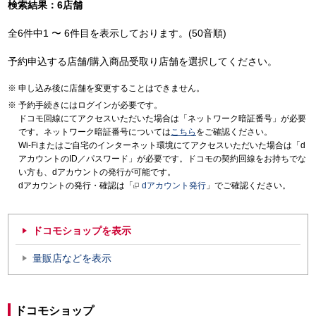
検索結果：6店舗
全6件中1 〜 6件目を表示しております。(50音順)
予約申込する店舗/購入商品受取り店舗を選択してください。
申し込み後に店舗を変更することはできません。
予約手続きにはログインが必要です。
ドコモ回線にてアクセスいただいた場合は「ネットワーク暗証番号」が必要
です。ネットワーク暗証番号については
こちら
をご確認ください。
Wi-Fiまたはご自宅のインターネット環境にてアクセスいただいた場合は「d
アカウントのID／パスワード」が必要です。ドコモの契約回線をお持ちでな
い方も、dアカウントの発行が可能です。
dアカウントの発行・確認は「
dアカウント発行
」でご確認ください。
ドコモショップを表示
量販店などを表示
ドコモショップ