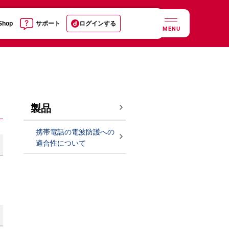
 Shop
サポート
ログインする
MENU
製品
携帯電話の電波防護への
適合性について