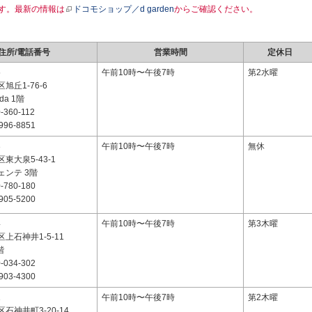
す。最新の情報は
ドコモショップ／d garden
からご確認ください。
住所/電話番号
営業時間
定休日
5
午前10時〜午後7時
第2水曜
旭丘1-76-6
oda 1階
-360-112
996-8851
3
午前10時〜午後7時
無休
東大泉5-43-1
ェンテ 3階
-780-180
905-5200
4
午前10時〜午後7時
第3木曜
上石神井1-5-11
階
-034-302
903-4300
1
午前10時〜午後7時
第2木曜
石神井町3-20-14